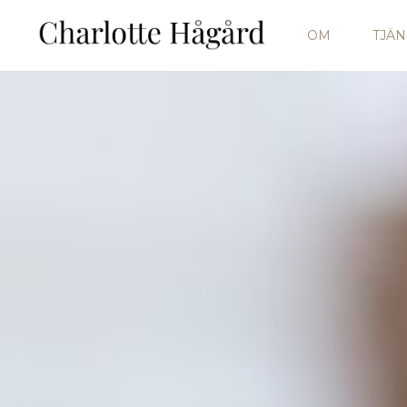
OM
TJÄN