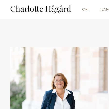
OM
TJÄN